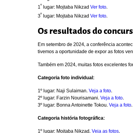
º
1
lugar:
Mojtaba Nikzad
Ver foto
.
º
3
lugar: Mojtaba Nikzad
Ver foto
.
Os resultados do concurs
Em setembro de 2024, a conferência acontec
tivemos a oportunidade de expor as fotos ve
Também em 2024, muitas fotos excelentes f
Categoria foto individual:
1º lugar
: Naji Sulaiman.
Veja a foto
.
2º lugar
: Farzin Nourisamani.
Veja a foto
.
3º lugar:
Bonna Antoinette Tokou.
Veja a foto
.
Categoria
história fotográfica
:
1º lugar:
Mojtaba Nikzad.
Veja as fotos
.