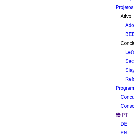
Projetos
Ativo
Adot
BEE
Concl
Let'
Sach
Sia
Ref
Program
Concur
Consc
PT
DE
EN