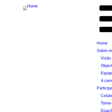
Home
Sobre n
Visão
Object
Equip
A cam
Particip
Colab
Torne
Doaç