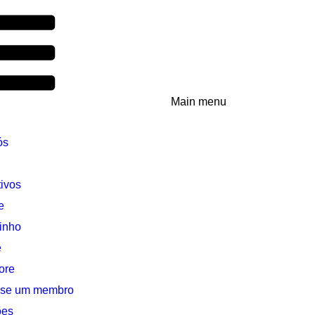
Main menu
ós
ivos
e
inho
e
ore
-se um membro
ões