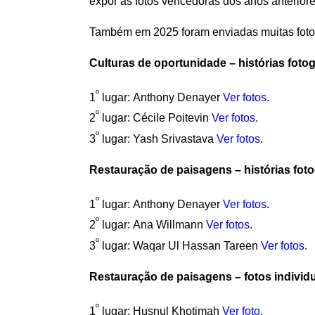
expor as fotos vencedoras dos anos anteriore
Também em 2025 foram enviadas muitas foto
Culturas de oportunidade – histórias fotog
º
1
lugar:
Anthony Denayer
Ver fotos
.
º
2
lugar:
Cécile Poitevin
Ver fotos
.
º
3
lugar:
Yash Srivastava
Ver fotos
.
Restauração de paisagens – histórias foto
º
1
lugar:
Anthony Denayer
Ver fotos
.
º
2
lugar:
Ana Willmann
Ver fotos
.
º
3
lugar:
Waqar Ul Hassan Tareen
Ver fotos
.
Restauração de paisagens – fotos individ
º
1
lugar:
Husnul Khotimah
Ver foto
.