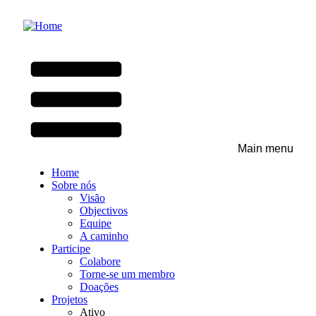
Skip
to
main
content
Main menu
Home
Sobre nós
Visão
Objectivos
Equipe
A caminho
Participe
Colabore
Torne-se um membro
Doações
Projetos
Ativo