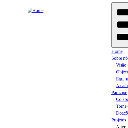
Skip
to
main
content
Home
Sobre nó
Visão
Object
Equip
A cam
Participe
Colab
Torne
Doaçõ
Projetos
Ativo