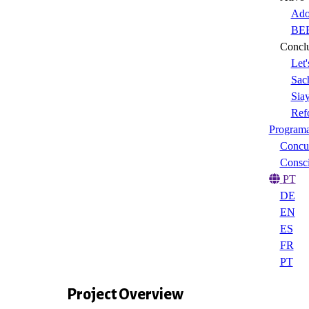
Ado
BEE
Conclu
Let'
Sach
Sia
Ref
Program
Concur
Consci
PT
DE
EN
ES
FR
PT
Project Overview