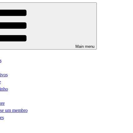
Main menu
s
ivos
e
inho
ore
-se um membro
es