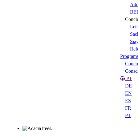
Ado
BEE
Conclu
Let'
Sach
Sia
Ref
Program
Concur
Consci
PT
DE
EN
ES
FR
PT