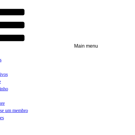
Main menu
s
ivos
e
inho
ore
-se um membro
es