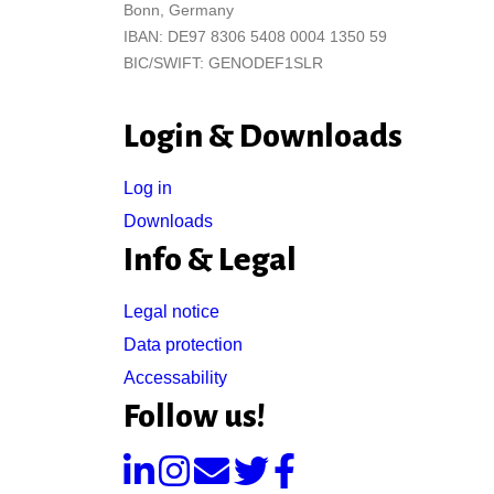
Bonn, Germany
IBAN: DE97 8306 5408 0004 1350 59
BIC/SWIFT: GENODEF1SLR
Login & Downloads
Log in
Downloads
Info & Legal
Legal notice
Data protection
Accessability
Follow us!