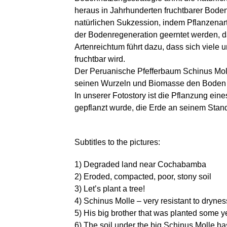
heraus in Jahrhunderten fruchtbarer Boden 
natürlichen Sukzession, indem Pflanzenar
der Bodenregeneration geerntet werden, d
Artenreichtum führt dazu, dass sich viele
fruchtbar wird.
Der Peruanische Pfefferbaum Schinus Molle
seinen Wurzeln und Biomasse den Boden an
In unserer Fotostory ist die Pflanzung ein
gepflanzt wurde, die Erde an seinem Stand
Subtitles to the pictures:
1) Degraded land near Cochabamba
2) Eroded, compacted, poor, stony soil
3) Let’s plant a tree!
4) Schinus Molle – very resistant to dryne
5) His big brother that was planted some 
6) The soil under the big Schinus Molle ha