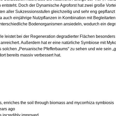
entsteht. Doch der Dynamische Agroforst hat zwei große Vorteile
ten aller Sukzessionsstufen gleichzeitig und sehr eng gepflan
a auch einjährige Nutzpflanzen in Kombination mit Begleitarte
 unterschiedliche Bodenorganismen ansiedeln, wodurch ein degr
 leistet bei der Regeneration degradierter Flächen besonders 
reichert. Außerdem hat er eine natürliche Symbiose mit Myko
es solchen „Peruanische Pfefferbaums“ zu sehen und wie sein „g
ort bereits massiv verbessert hat.
ss, enriches the soil through biomass and mycorrhiza symbiosis
years ago
s incredibly improved