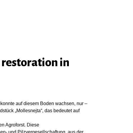
restoration in
ts konnte auf diesem Boden wachsen, nur –
stück „Mollesnejta“, das bedeutet auf
n Agroforst. Diese
zen- und Pilzvergesellschaftung, aus der