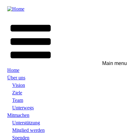
Skip
to
main
content
Main menu
Home
Über uns
Vision
Ziele
Team
Unterwegs
Mitmachen
Unterstützung
Mitglied werden
Spenden