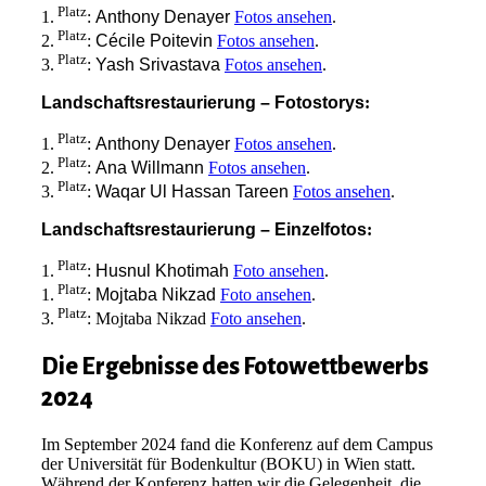
Platz
1.
:
Anthony Denayer
Fotos ansehen
.
Platz
2.
:
Cécile Poitevin
Fotos ansehen
.
Platz
3.
:
Yash Srivastava
Fotos ansehen
.
Landschaftsrestaurierung – Fotostorys
:
Platz
1.
:
Anthony Denayer
Fotos ansehen
.
Platz
2.
:
Ana Willmann
Fotos ansehen
.
Platz
3.
:
Waqar Ul Hassan Tareen
Fotos ansehen
.
Landschaftsrestaurierung – Einzelfotos
:
Platz
1.
:
Husnul Khotimah
Foto ansehen
.
Platz
1.
:
Mojtaba Nikzad
Foto ansehen
.
Platz
3.
: Mojtaba Nikzad
Foto ansehen
.
Die Ergebnisse des Fotowettbewerbs
2024
Im September 2024 fand die Konferenz auf dem Campus
der Universität für Bodenkultur (BOKU) in Wien statt.
Während der Konferenz hatten wir die Gelegenheit, die