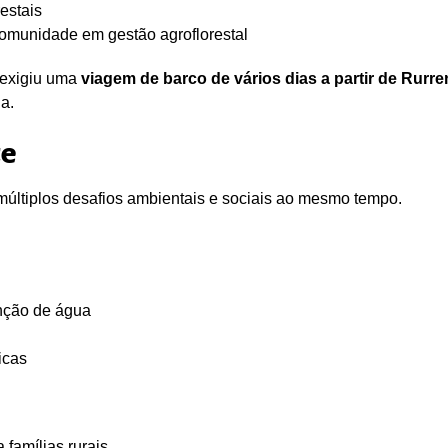
estais
omunidade em gestão agroflorestal
 exigiu uma
viagem de barco de vários dias a partir de Rur
a.
te
múltiplos desafios ambientais e sociais ao mesmo tempo.
enção de água
icas
 famílias rurais