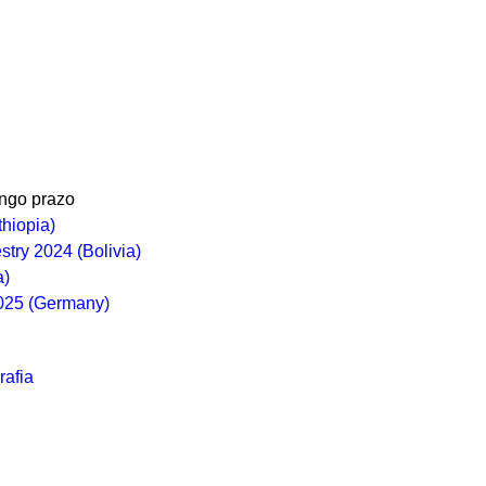
ongo prazo
thiopia)
stry 2024 (Bolivia)
a)
2025 (Germany)
rafia