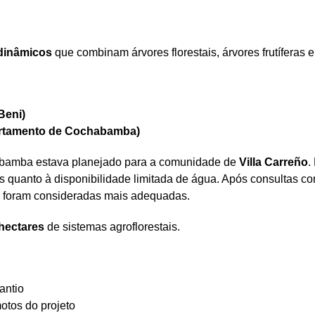
 dinâmicos
que combinam árvores florestais, árvores frutíferas 
Beni)
partamento de Cochabamba)
habamba estava planejado para a comunidade de
Villa Carreño
.
uanto à disponibilidade limitada de água. Após consultas com o
s foram consideradas mais adequadas.
hectares
de sistemas agroflorestais.
antio
otos do projeto