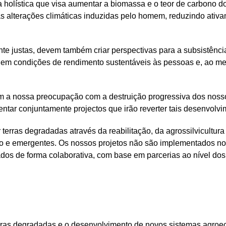
 holística que visa aumentar a biomassa e o teor de carbono 
 as alterações climáticas induzidas pelo homem, reduzindo ati
e justas, devem também criar perspectivas para a subsistência 
nem condições de rendimento sustentáveis às pessoas e, ao m
m a nossa preocupação com a destruição progressiva dos nossos
ntar conjuntamente projectos que irão reverter tais desenvolvi
terras degradadas através da reabilitação, da agrossilvicultura
o e emergentes. Os nossos projetos não são implementados no s
ados de forma colaborativa, com base em parcerias ao nível dos
erras degradadas e o desenvolvimento de novos sistemas agroe