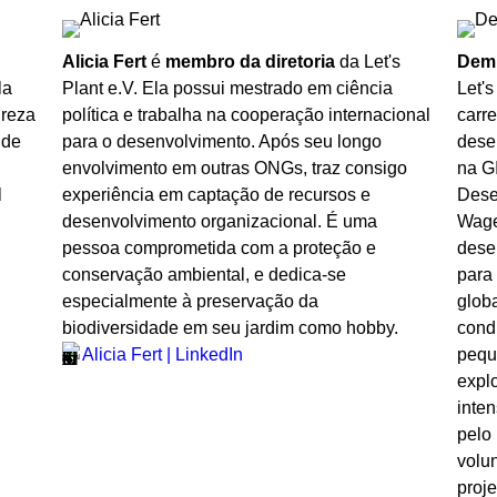
Alicia Fert
é
membro da diretoria
da Let's
Demi
la
Plant e.V. Ela possui mestrado em ciência
Let's
ureza
política e trabalha na cooperação internacional
carr
 de
para o desenvolvimento. Após seu longo
dese
envolvimento em outras ONGs, traz consigo
na G
l
experiência em captação de recursos e
Dese
desenvolvimento organizacional. É uma
Wage
pessoa comprometida com a proteção e
dese
conservação ambiental, e dedica-se
para 
especialmente à preservação da
glob
biodiversidade em seu jardim como hobby.
cond
pequ
Alicia Fert | LinkedIn
expl
inten
pelo 
volu
proje