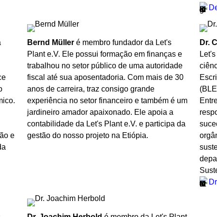
De
a
Bernd Müller
é membro fundador da Let's
Dr. 
Plant e.V. Ele possui formação em finanças e
Let'
trabalhou no setor público de uma autoridade
ciên
ce
fiscal até sua aposentadoria. Com mais de 30
Escri
o
anos de carreira, traz consigo grande
(BLE
mico.
experiência no setor financeiro e também é um
Entre
jardineiro amador apaixonado. Ele apoia a
resp
contabilidade da Let's Plant e.V. e participa da
suce
ção e
gestão do nosso projeto na Etiópia.
orgân
da
sust
depa
Sust
Dr
s
Dr. Joachim Herbold
é membro da Let's Plant