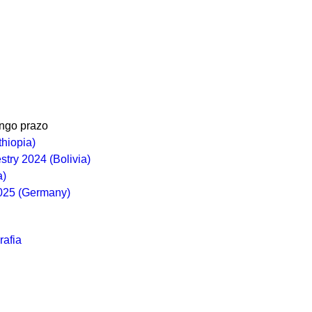
ongo prazo
thiopia)
stry 2024 (Bolivia)
a)
2025 (Germany)
rafia