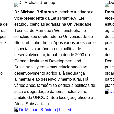
Dr. Michael Brüntrup
é membro fundador e
Domi
vice-presidente
da Let's Plant e.V. Ele
vice
a de
estudou ciências agrárias na Universidade
estu
o da
Técnica de Munique / Weihenstephan e
agríc
Após
concluiu seu doutorado na Universidade de
dout
esde
Stuttgart-Hohenheim. Após vários anos como
pesq
m
especialista autônomo em política de
rela
desenvolvimento, trabalha desde 2003 no
dese
German Institute of Development and
Dent
Sustainability em temas relacionados ao
princ
ão
desenvolvimento agrícola, à segurança
orga
alimentar e ao desenvolvimento rural. Há
parti
vários anos, também se dedica a políticas de
plant
seca e degradação da terra, inclusive no
Do
âmbito da UNCCD. Seu foco geográfico é a
África Subsaariana.
Dr. Michael Brüntrup | LinkedIn