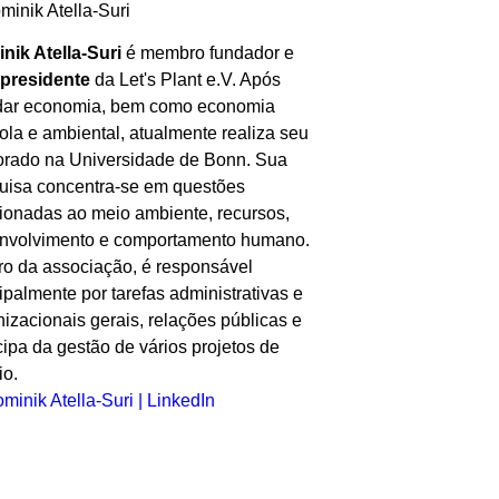
nik Atella-Suri
é membro fundador e
-presidente
da Let's Plant e.V. Após
dar economia, bem como economia
ola e ambiental, atualmente realiza seu
orado na Universidade de Bonn. Sua
uisa concentra-se em questões
cionadas ao meio ambiente, recursos,
nvolvimento e comportamento humano.
ro da associação, é responsável
ipalmente por tarefas administrativas e
nizacionais gerais, relações públicas e
cipa da gestão de vários projetos de
io.
minik Atella-Suri | LinkedIn