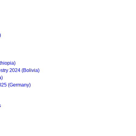
)
thiopia)
stry 2024 (Bolivia)
a)
2025 (Germany)
s