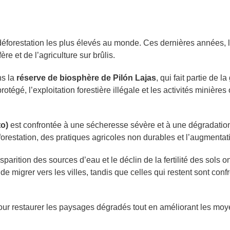
 déforestation les plus élevés au monde. Ces dernières années, l
fère et de l’agriculture sur brûlis.
ns la
réserve de biosphère de Pilón Lajas
, qui fait partie de 
rotégé, l’exploitation forestière illégale et les activités minière
to)
est confrontée à une sécheresse sévère et à une dégradatio
forestation, des pratiques agricoles non durables et l’augmenta
arition des sources d’eau et le déclin de la fertilité des sols o
e migrer vers les villes, tandis que celles qui restent sont conf
our restaurer les paysages dégradés tout en améliorant les moy