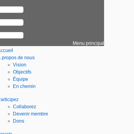
Menu principal
ccueil
 propos de nous
Vision
Objectifs
Équipe
En chemin
articipez
Collaborez
Devenir membre
Dons