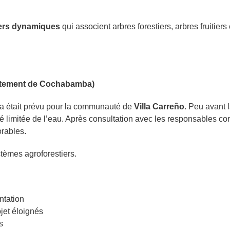
iers dynamiques
qui associent arbres forestiers, arbres fruitier
artement de Cochabamba)
ba était prévu pour la communauté de
Villa Carreño
. Peu avant 
é limitée de l’eau. Après consultation avec les responsables co
orables.
tèmes agroforestiers.
ntation
ojet éloignés
s