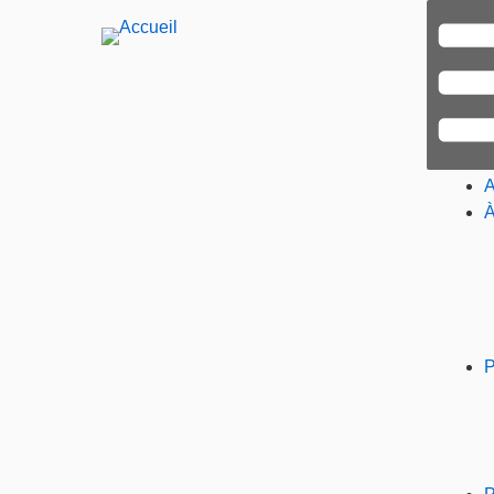
A
À
P